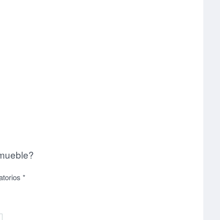
nmueble?
atorios
*