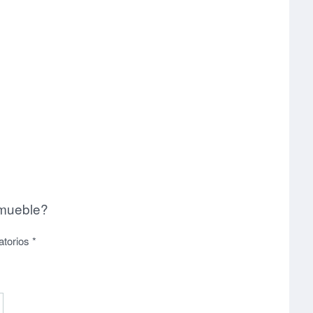
nmueble?
atorios
*